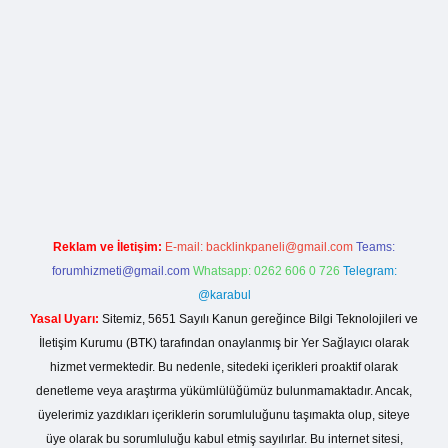
la casino giriş
Reklam ve İletişim:
E-mail:
backlinkpaneli@gmail.com
Teams:
forumhizmeti@gmail.com
Whatsapp: 0262 606 0 726
Telegram:
@karabul
Yasal Uyarı:
Sitemiz, 5651 Sayılı Kanun gereğince Bilgi Teknolojileri ve
İletişim Kurumu (BTK) tarafından onaylanmış bir Yer Sağlayıcı olarak
hizmet vermektedir. Bu nedenle, sitedeki içerikleri proaktif olarak
denetleme veya araştırma yükümlülüğümüz bulunmamaktadır. Ancak,
üyelerimiz yazdıkları içeriklerin sorumluluğunu taşımakta olup, siteye
üye olarak bu sorumluluğu kabul etmiş sayılırlar. Bu internet sitesi,