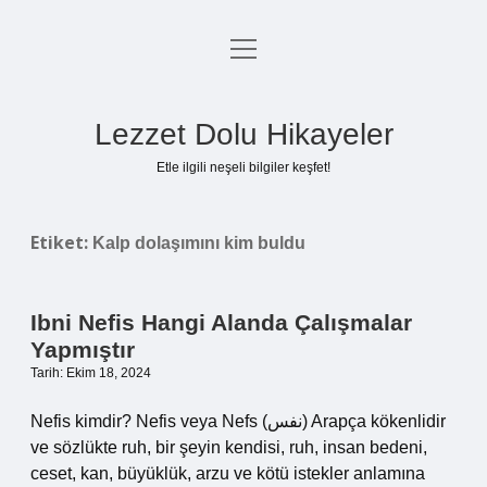
menüyü
Anasayfa
aç
Gizlilik Politikası
Lezzet Dolu Hikayeler
Yasal Uyarı
Etle ilgili neşeli bilgiler keşfet!
Hakkımızda
Etiket:
Kalp dolaşımını kim buldu
Ibni Nefis Hangi Alanda Çalışmalar
Yapmıştır
Tarih: Ekim 18, 2024
Nefis kimdir? Nefis veya Nefs (نفس) Arapça kökenlidir
ve sözlükte ruh, bir şeyin kendisi, ruh, insan bedeni,
ceset, kan, büyüklük, arzu ve kötü istekler anlamına