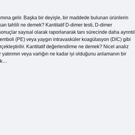
lamına gelir. Başka bir deyişle, bir maddede bulunan ürünlerin
f kan tahlili ne demek? Kantitatif D-dimer testi, D-dimer
sonuçlar sayısal olarak raporlanarak tanı sürecinde daha ayrıntıl
 emboli (PE) veya yaygın intravasküler koagülasyon (DIC) gibi
rçekleştirilir. Kantitatif değerlendirme ne demek? Nicel analiz
bir yatırımın veya varlığın ne kadar iyi olduğunu anlamanın bir
şık…