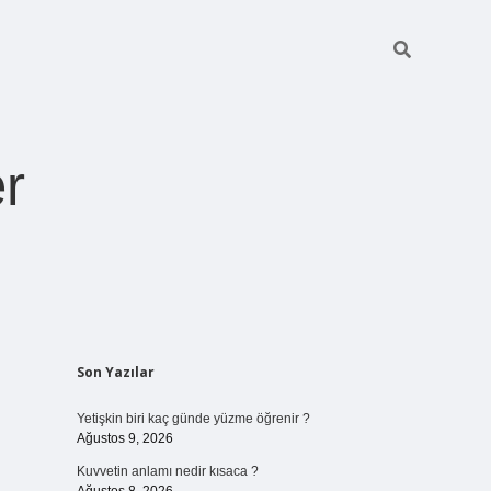
r
Sidebar
Son Yazılar
pia bella casin
Yetişkin biri kaç günde yüzme öğrenir ?
Ağustos 9, 2026
Kuvvetin anlamı nedir kısaca ?