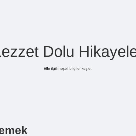
Lezzet Dolu Hikayele
Etle ilgili neşeli bilgiler keşfet!
Demek