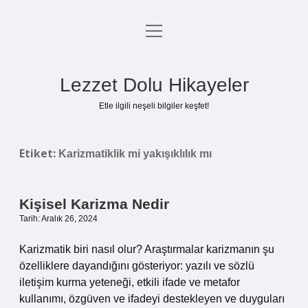
menüyü
Anasayfa
aç
Gizlilik Politikası
Lezzet Dolu Hikayeler
Yasal Uyarı
Etle ilgili neşeli bilgiler keşfet!
Hakkımızda
Etiket:
Karizmatiklik mi yakışıklılık mı
Kişisel Karizma Nedir
Tarih: Aralık 26, 2024
Karizmatik biri nasıl olur? Araştırmalar karizmanın şu
özelliklere dayandığını gösteriyor: yazılı ve sözlü
iletişim kurma yeteneği, etkili ifade ve metafor
kullanımı, özgüven ve ifadeyi destekleyen ve duyguları