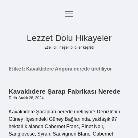
menüyü
Anasayfa
aç
Gizlilik Politikası
Lezzet Dolu Hikayeler
Yasal Uyarı
Etle ilgili neşeli bilgiler keşfet!
Hakkımızda
Etiket:
Kavaklıdere Angora nerede üretiliyor
Kavaklıdere Şarap Fabrikası Nerede
Tarih: Aralık 28, 2024
Kavaklıdere Şarapları nerede üretiliyor? Denizli’nin
Güney ilçesindeki Güney Bağları’nda, yaklaşık 97
hektarlık alanda Cabernet Franc, Pinot Noir,
Sangiovese, Syrah, Sauvignon Blanc, Cabernet