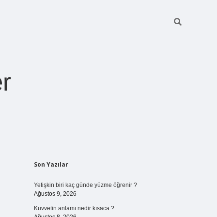
r
Sidebar
Son Yazılar
pia bella casi
Yetişkin biri kaç günde yüzme öğrenir ?
Ağustos 9, 2026
Kuvvetin anlamı nedir kısaca ?