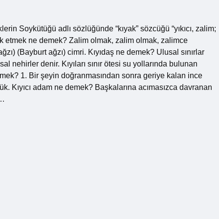
erin Soykütüğü adlı sözlüğünde “kıyak” sözcüğü “yıkıcı, zalim;
cılık etmek ne demek? Zalim olmak, zalim olmak, zalimce
zı) (Bayburt ağzı) cimri. Kıyıdaş ne demek? Ulusal sınırlar
sal nehirler denir. Kıyıları sınır ötesi su yollarında bulunan
 demek? 1. Bir şeyin doğranmasından sonra geriye kalan ince
süzlük. Kıyıcı adam ne demek? Başkalarına acımasızca davranan
ı…