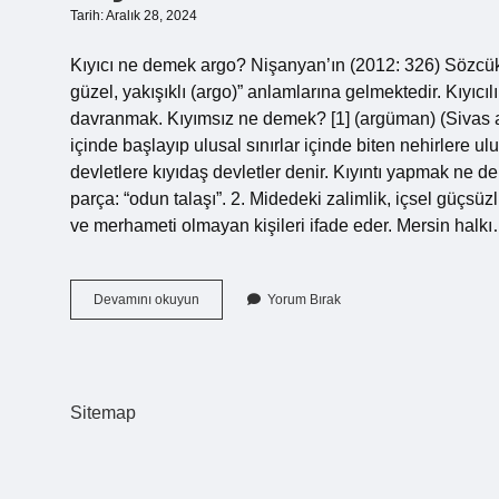
Tarih: Aralık 28, 2024
Kıyıcı ne demek argo? Nişanyan’ın (2012: 326) Sözcükl
güzel, yakışıklı (argo)” anlamlarına gelmektedir. Kıyı
davranmak. Kıyımsız ne demek? [1] (argüman) (Sivas ağ
içinde başlayıp ulusal sınırlar içinde biten nehirlere ulu
devletlere kıyıdaş devletler denir. Kıyıntı yapmak ne
parça: “odun talaşı”. 2. Midedeki zalimlik, içsel güç
ve merhameti olmayan kişileri ifade eder. Mersin halk
Kıyıcılık
Devamını okuyun
Yorum Bırak
Ne
Demek
Sitemap