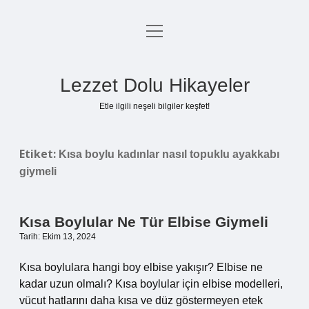
menüyü
Anasayfa
aç
Gizlilik Politikası
Lezzet Dolu Hikayeler
Yasal Uyarı
Etle ilgili neşeli bilgiler keşfet!
Hakkımızda
Etiket:
Kısa boylu kadınlar nasıl topuklu ayakkabı
giymeli
Kısa Boylular Ne Tür Elbise Giymeli
Tarih: Ekim 13, 2024
Kısa boylulara hangi boy elbise yakışır? Elbise ne
kadar uzun olmalı? Kısa boylular için elbise modelleri,
vücut hatlarını daha kısa ve düz göstermeyen etek