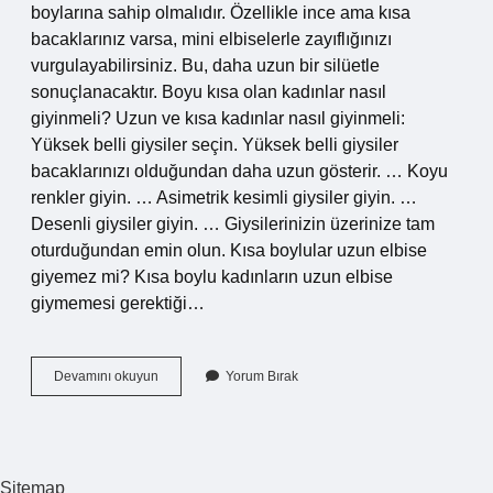
boylarına sahip olmalıdır. Özellikle ince ama kısa
bacaklarınız varsa, mini elbiselerle zayıflığınızı
vurgulayabilirsiniz. Bu, daha uzun bir silüetle
sonuçlanacaktır. Boyu kısa olan kadınlar nasıl
giyinmeli? Uzun ve kısa kadınlar nasıl giyinmeli:
Yüksek belli giysiler seçin. Yüksek belli giysiler
bacaklarınızı olduğundan daha uzun gösterir. … Koyu
renkler giyin. … Asimetrik kesimli giysiler giyin. …
Desenli giysiler giyin. … Giysilerinizin üzerinize tam
oturduğundan emin olun. Kısa boylular uzun elbise
giyemez mi? Kısa boylu kadınların uzun elbise
giymemesi gerektiği…
Kısa
Devamını okuyun
Yorum Bırak
Boylular
Ne
Tür
Elbise
Giymeli
Sitemap