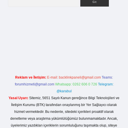
lla casino giriş
Reklam ve İletişim:
E-mail:
backlinkpaneli@gmail.com
Teams:
forumhizmeti@gmail.com
Whatsapp: 0262 606 0 726
Telegram:
@karabul
Yasal Uyarı:
Sitemiz, 5651 Sayılı Kanun gereğince Bilgi Teknolojileri ve
İletişim Kurumu (BTK) tarafından onaylanmış bir Yer Sağlayıcı olarak
hizmet vermektedir. Bu nedenle, sitedeki içerikleri proaktif olarak
denetleme veya araştırma yükümlülüğümüz bulunmamaktadır. Ancak,
üyelerimiz yazdıkları içeriklerin sorumluluğunu taşımakta olup, siteye