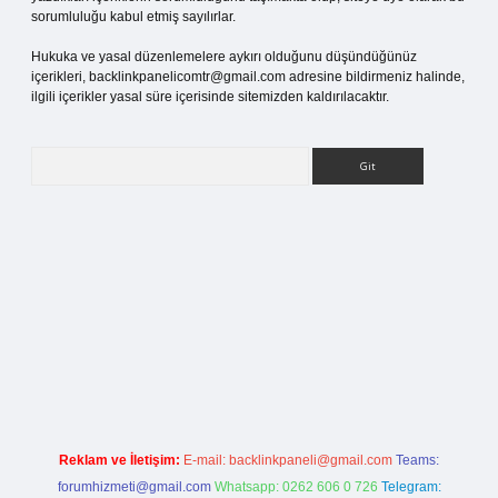
sorumluluğu kabul etmiş sayılırlar.
Hukuka ve yasal düzenlemelere aykırı olduğunu düşündüğünüz
içerikleri,
backlinkpanelicomtr@gmail.com
adresine bildirmeniz halinde,
ilgili içerikler yasal süre içerisinde sitemizden kaldırılacaktır.
Arama
iş
Reklam ve İletişim:
E-mail:
backlinkpaneli@gmail.com
Teams:
forumhizmeti@gmail.com
Whatsapp: 0262 606 0 726
Telegram: