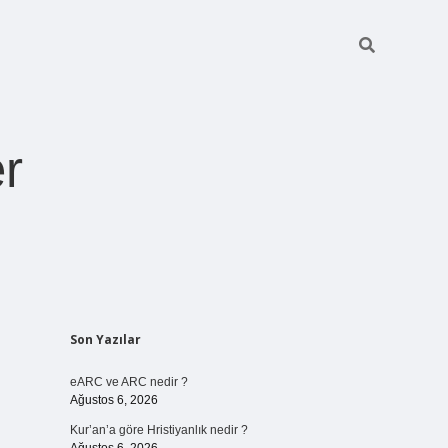
r
Sidebar
Son Yazılar
pia bella casin
eARC ve ARC nedir ?
Ağustos 6, 2026
Kur’an’a göre Hristiyanlık nedir ?