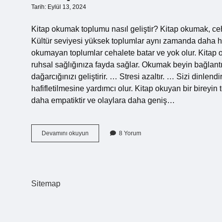
Tarih: Eylül 13, 2024
Kitap okumak toplumu nasıl geliştir? Kitap okumak, ce
Kültür seviyesi yüksek toplumlar aynı zamanda daha hı
okumayan toplumlar cehalete batar ve yok olur. Kitap o
ruhsal sağlığınıza fayda sağlar. Okumak beyin bağlantıs
dağarcığınızı geliştirir. … Stresi azaltır. … Sizi dinle
hafifletilmesine yardımcı olur. Kitap okuyan bir bireyin
daha empatiktir ve olaylara daha geniş…
Kitap
Devamını okuyun
8 Yorum
Okumak
Bizi
Ve
Toplumu
Nasıl
Sitemap
Geliştirir