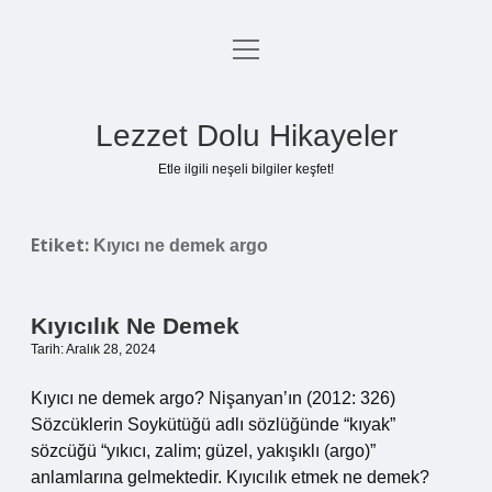
menüyü
Anasayfa
aç
Gizlilik Politikası
Lezzet Dolu Hikayeler
Yasal Uyarı
Etle ilgili neşeli bilgiler keşfet!
Hakkımızda
Etiket:
Kıyıcı ne demek argo
Kıyıcılık Ne Demek
Tarih: Aralık 28, 2024
Kıyıcı ne demek argo? Nişanyan’ın (2012: 326)
Sözcüklerin Soykütüğü adlı sözlüğünde “kıyak”
sözcüğü “yıkıcı, zalim; güzel, yakışıklı (argo)”
anlamlarına gelmektedir. Kıyıcılık etmek ne demek?