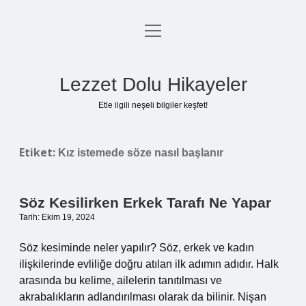
menüyü
Anasayfa
aç
Gizlilik Politikası
Lezzet Dolu Hikayeler
Yasal Uyarı
Etle ilgili neşeli bilgiler keşfet!
Hakkımızda
Etiket:
Kız istemede söze nasıl başlanır
Söz Kesilirken Erkek Tarafı Ne Yapar
Tarih: Ekim 19, 2024
Söz kesiminde neler yapılır? Söz, erkek ve kadın
ilişkilerinde evliliğe doğru atılan ilk adımın adıdır. Halk
arasında bu kelime, ailelerin tanıtılması ve
akrabalıkların adlandırılması olarak da bilinir. Nişan