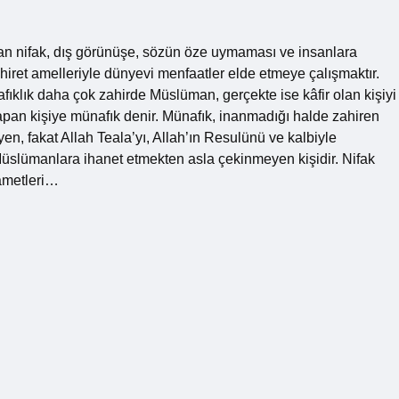
lan nifak, dış görünüşe, sözün öze uymaması ve insanlara
hiret amelleriyle dünyevi menfaatler elde etmeye çalışmaktır.
fıklık daha çok zahirde Müslüman, gerçekte ise kâfir olan kişiyi
apan kişiye münafık denir. Münafık, inanmadığı halde zahiren
n, fakat Allah Teala’yı, Allah’ın Resulünü ve kalbiyle
e Müslümanlara ihanet etmekten asla çekinmeyen kişidir. Nifak
lametleri…