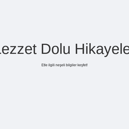
Lezzet Dolu Hikayele
Etle ilgili neşeli bilgiler keşfet!