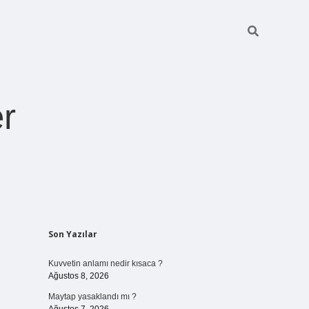
r
Sidebar
Son Yazılar
pia bella casino
Kuvvetin anlamı nedir kısaca ?
Ağustos 8, 2026
Maytap yasaklandı mı ?