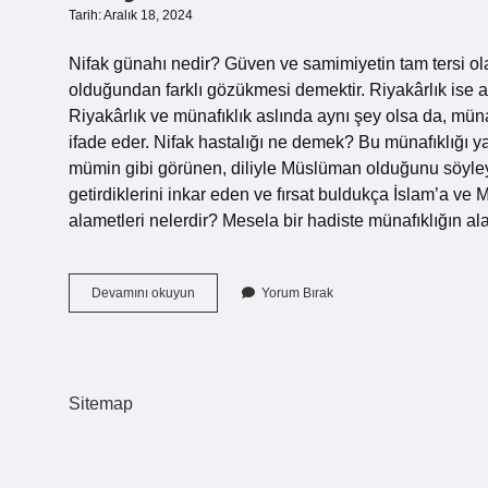
Tarih: Aralık 18, 2024
Nifak günahı nedir? Güven ve samimiyetin tam tersi o
olduğundan farklı gözükmesi demektir. Riyakârlık ise a
Riyakârlık ve münafıklık aslında aynı şey olsa da, müna
ifade eder. Nifak hastalığı ne demek? Bu münafıklığı y
mümin gibi görünen, diliyle Müslüman olduğunu söyleye
getirdiklerini inkar eden ve fırsat buldukça İslam’a v
alametleri nelerdir? Mesela bir hadiste münafıklığın a
Büyük
Devamını okuyun
Yorum Bırak
Nifak
Nedir
Sitemap