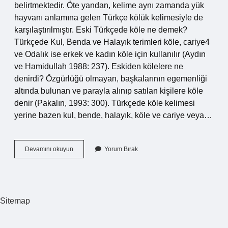
belirtmektedir. Öte yandan, kelime aynı zamanda yük
hayvanı anlamına gelen Türkçe kölük kelimesiyle de
karşılaştırılmıştır. Eski Türkçede köle ne demek?
Türkçede Kul, Benda ve Halayık terimleri köle, cariye4
ve Odalık ise erkek ve kadın köle için kullanılır (Aydın
ve Hamidullah 1988: 237). Eskiden kölelere ne
denirdi? Özgürlüğü olmayan, başkalarının egemenliği
altında bulunan ve parayla alınıp satılan kişilere köle
denir (Pakalın, 1993: 300). Türkçede köle kelimesi
yerine bazen kul, bende, halayık, köle ve cariye veya…
Eski
Devamını okuyun
Yorum Bırak
Dilde
Köle
Nedir
Sitemap