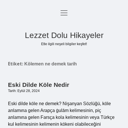
menüyü
Anasayfa
aç
Gizlilik Politikası
Lezzet Dolu Hikayeler
Yasal Uyarı
Etle ilgili neşeli bilgiler keşfet!
Hakkımızda
Etiket:
Kölemen ne demek tarih
Eski Dilde Köle Nedir
Tarih: Eylül 28, 2024
Eski dilde köle ne demek? Nişanyan Sözlüğü, köle
anlamına gelen Arapça ġulām kelimesinin, piç
anlamına gelen Farsça kola kelimesinin veya Türkçe
kul kelimesinin kelimenin kökeni olabileceğini