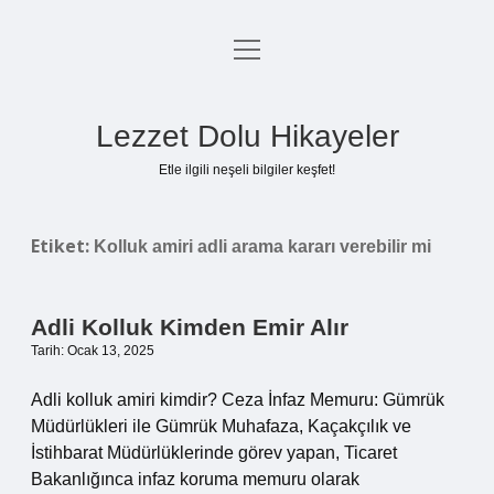
menüyü
Anasayfa
aç
Gizlilik Politikası
Lezzet Dolu Hikayeler
Yasal Uyarı
Etle ilgili neşeli bilgiler keşfet!
Hakkımızda
Etiket:
Kolluk amiri adli arama kararı verebilir mi
Adli Kolluk Kimden Emir Alır
Tarih: Ocak 13, 2025
Adli kolluk amiri kimdir? Ceza İnfaz Memuru: Gümrük
Müdürlükleri ile Gümrük Muhafaza, Kaçakçılık ve
İstihbarat Müdürlüklerinde görev yapan, Ticaret
Bakanlığınca infaz koruma memuru olarak