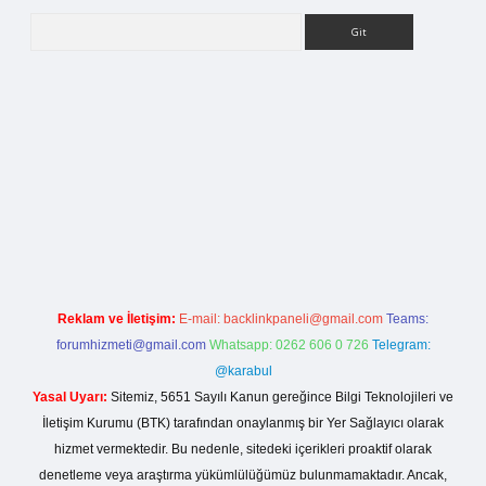
Arama
la casino giriş
Reklam ve İletişim:
E-mail:
backlinkpaneli@gmail.com
Teams:
forumhizmeti@gmail.com
Whatsapp: 0262 606 0 726
Telegram:
@karabul
Yasal Uyarı:
Sitemiz, 5651 Sayılı Kanun gereğince Bilgi Teknolojileri ve
İletişim Kurumu (BTK) tarafından onaylanmış bir Yer Sağlayıcı olarak
hizmet vermektedir. Bu nedenle, sitedeki içerikleri proaktif olarak
denetleme veya araştırma yükümlülüğümüz bulunmamaktadır. Ancak,