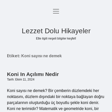
menüyü
Anasayfa
aç
Gizlilik Politikası
Lezzet Dolu Hikayeler
Yasal Uyarı
Etle ilgili neşeli bilgiler keşfet!
Hakkımızda
Etiket:
Koni sayısı ne demek
Koni In Açılımı Nedir
Tarih: Ekim 11, 2024
Koni sayısı ne demek? Bir çemberin düzlemdeki her
noktasını, düzlem dışındaki bir noktaya bağlayan doğru
parçalarının oluşturduğu üç boyutlu şekle koni denir.
Koni ne terimidir? Matematik ve geometride koni, bir