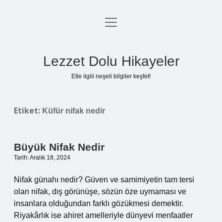
menüyü
Anasayfa
aç
Gizlilik Politikası
Lezzet Dolu Hikayeler
Yasal Uyarı
Etle ilgili neşeli bilgiler keşfet!
Hakkımızda
Etiket:
Küfür nifak nedir
Büyük Nifak Nedir
Tarih: Aralık 18, 2024
Nifak günahı nedir? Güven ve samimiyetin tam tersi
olan nifak, dış görünüşe, sözün öze uymaması ve
insanlara olduğundan farklı gözükmesi demektir.
Riyakârlık ise ahiret amelleriyle dünyevi menfaatler