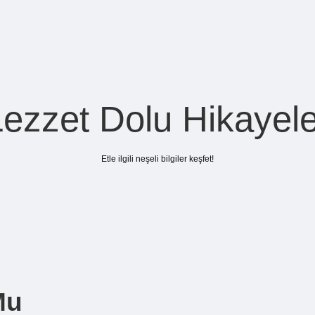
Lezzet Dolu Hikayele
Etle ilgili neşeli bilgiler keşfet!
Mu