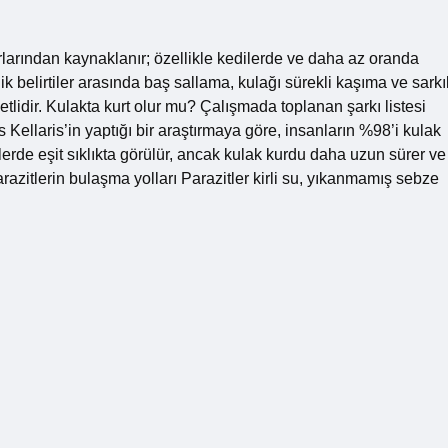
rlarından kaynaklanır; özellikle kedilerde ve daha az oranda
nik belirtiler arasında baş sallama, kulağı sürekli kaşıma ve sarkı
etlidir. Kulakta kurt olur mu? Çalışmada toplanan şarkı listesi
 Kellaris’in yaptığı bir araştırmaya göre, insanların %98’i kulak
de eşit sıklıkta görülür, ancak kulak kurdu daha uzun sürer ve
arazitlerin bulaşma yolları Parazitler kirli su, yıkanmamış sebze