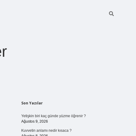
r
Sidebar
Son Yazılar
pia bella casin
Yetişkin biri kaç günde yüzme öğrenir ?
Ağustos 9, 2026
Kuvvetin anlamı nedir kısaca ?