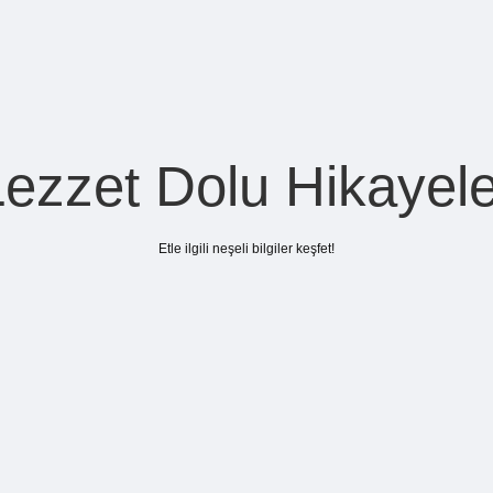
Lezzet Dolu Hikayele
Etle ilgili neşeli bilgiler keşfet!