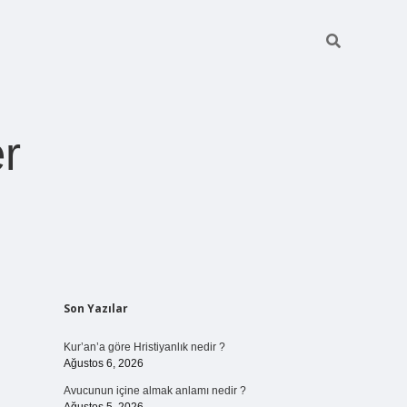
r
Sidebar
Son Yazılar
pia bella casin
Kur’an’a göre Hristiyanlık nedir ?
Ağustos 6, 2026
Avucunun içine almak anlamı nedir ?