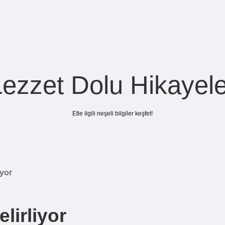
Lezzet Dolu Hikayele
Etle ilgili neşeli bilgiler keşfet!
iyor
elirliyor