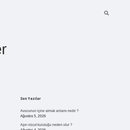
r
Sidebar
Son Yazılar
pia bella casino 
Avucunun içine almak anlamı nedir ?
Ağustos 5, 2026
Aşırı vücut kuruluğu neden olur ?