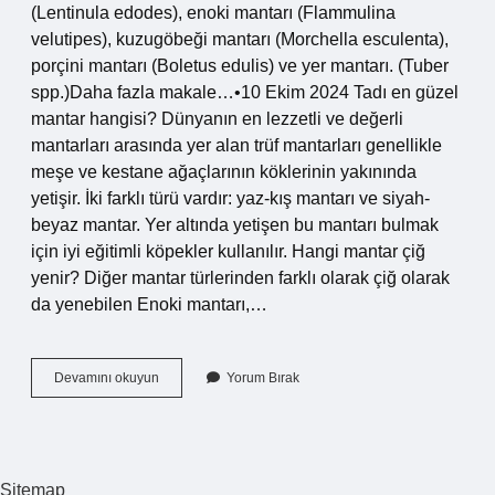
(Lentinula edodes), enoki mantarı (Flammulina
velutipes), kuzugöbeği mantarı (Morchella esculenta),
porçini mantarı (Boletus edulis) ve yer mantarı. (Tuber
spp.)Daha fazla makale…•10 Ekim 2024 Tadı en güzel
mantar hangisi? Dünyanın en lezzetli ve değerli
mantarları arasında yer alan trüf mantarları genellikle
meşe ve kestane ağaçlarının köklerinin yakınında
yetişir. İki farklı türü vardır: yaz-kış mantarı ve siyah-
beyaz mantar. Yer altında yetişen bu mantarı bulmak
için iyi eğitimli köpekler kullanılır. Hangi mantar çiğ
yenir? Diğer mantar türlerinden farklı olarak çiğ olarak
da yenebilen Enoki mantarı,…
Türkiyede
Devamını okuyun
Yorum Bırak
En
Çok
Yenilen
Mantar
Türleri
Sitemap