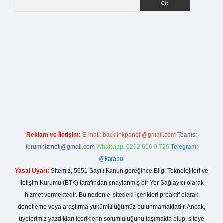
lla casino giriş
Reklam ve İletişim:
E-mail:
backlinkpaneli@gmail.com
Teams:
forumhizmeti@gmail.com
Whatsapp: 0262 606 0 726
Telegram:
@karabul
Yasal Uyarı:
Sitemiz, 5651 Sayılı Kanun gereğince Bilgi Teknolojileri ve
İletişim Kurumu (BTK) tarafından onaylanmış bir Yer Sağlayıcı olarak
hizmet vermektedir. Bu nedenle, sitedeki içerikleri proaktif olarak
denetleme veya araştırma yükümlülüğümüz bulunmamaktadır. Ancak,
üyelerimiz yazdıkları içeriklerin sorumluluğunu taşımakta olup, siteye