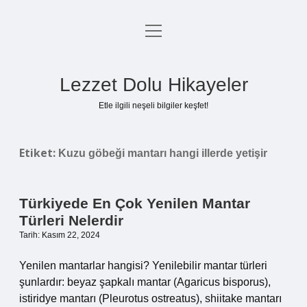
menüyü
Anasayfa
aç
Gizlilik Politikası
Lezzet Dolu Hikayeler
Yasal Uyarı
Etle ilgili neşeli bilgiler keşfet!
Hakkımızda
Etiket:
Kuzu göbeği mantarı hangi illerde yetişir
Türkiyede En Çok Yenilen Mantar
Türleri Nelerdir
Tarih: Kasım 22, 2024
Yenilen mantarlar hangisi? Yenilebilir mantar türleri
şunlardır: beyaz şapkalı mantar (Agaricus bisporus),
istiridye mantarı (Pleurotus ostreatus), shiitake mantarı