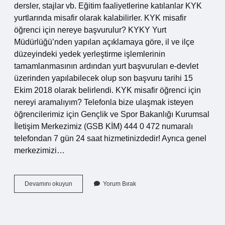
dersler, stajlar vb. Eğitim faaliyetlerine katılanlar KYK
yurtlarında misafir olarak kalabilirler. KYK misafir
öğrenci için nereye başvurulur? KYKY Yurt
Müdürlüğü’nden yapılan açıklamaya göre, il ve ilçe
düzeyindeki yedek yerleştirme işlemlerinin
tamamlanmasının ardından yurt başvuruları e-devlet
üzerinden yapılabilecek olup son başvuru tarihi 15
Ekim 2018 olarak belirlendi. KYK misafir öğrenci için
nereyi aramalıyım? Telefonla bize ulaşmak isteyen
öğrencilerimiz için Gençlik ve Spor Bakanlığı Kurumsal
İletişim Merkezimiz (GSB KİM) 444 0 472 numaralı
telefondan 7 gün 24 saat hizmetinizdedir! Ayrıca genel
merkezimizi…
Kyk
Devamını okuyun
Yorum Bırak
Misafir
Öğrenci
Olarak
Kalmak