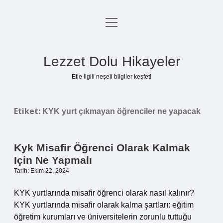
menüyü
Anasayfa
aç
Gizlilik Politikası
Lezzet Dolu Hikayeler
Yasal Uyarı
Etle ilgili neşeli bilgiler keşfet!
Hakkımızda
Etiket:
KYK yurt çıkmayan öğrenciler ne yapacak
Kyk Misafir Öğrenci Olarak Kalmak
Için Ne Yapmalı
Tarih: Ekim 22, 2024
KYK yurtlarında misafir öğrenci olarak nasıl kalınır?
KYK yurtlarında misafir olarak kalma şartları: eğitim
öğretim kurumları ve üniversitelerin zorunlu tuttuğu