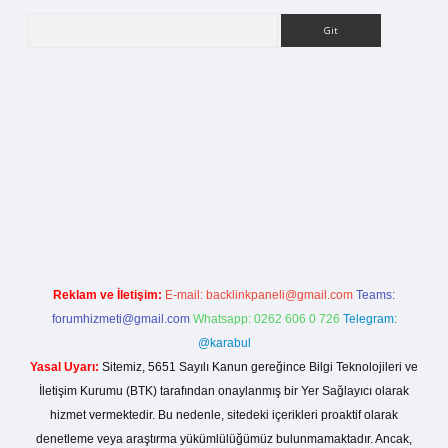
Arama
casino giriş
Reklam ve İletişim:
E-mail:
backlinkpaneli@gmail.com
Teams:
forumhizmeti@gmail.com
Whatsapp: 0262 606 0 726
Telegram:
@karabul
Yasal Uyarı:
Sitemiz, 5651 Sayılı Kanun gereğince Bilgi Teknolojileri ve
İletişim Kurumu (BTK) tarafından onaylanmış bir Yer Sağlayıcı olarak
hizmet vermektedir. Bu nedenle, sitedeki içerikleri proaktif olarak
denetleme veya araştırma yükümlülüğümüz bulunmamaktadır. Ancak,