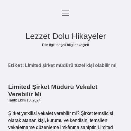
menüyü
Anasayfa
aç
Gizlilik Politikası
Lezzet Dolu Hikayeler
Yasal Uyarı
Etle ilgili neşeli bilgiler keşfet!
Hakkımızda
Etiket:
Limited şirket müdürü tüzel kişi olabilir mi
Limited Şirket Müdürü Vekalet
Verebilir Mi
Tarih: Ekim 10, 2024
Şirket yetkilisi vekalet verebilir mi? Şirket temsilcisi
olarak atanan kişi, kurumu ve kendisini temsilen
vekaletname düzenleme imkânına sahiptir. Limited