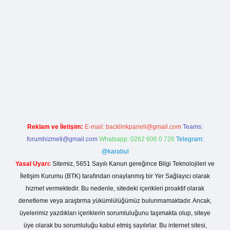
lla casino giriş
Reklam ve İletişim:
E-mail:
backlinkpaneli@gmail.com
Teams:
forumhizmeti@gmail.com
Whatsapp: 0262 606 0 726
Telegram:
@karabul
Yasal Uyarı:
Sitemiz, 5651 Sayılı Kanun gereğince Bilgi Teknolojileri ve
İletişim Kurumu (BTK) tarafından onaylanmış bir Yer Sağlayıcı olarak
hizmet vermektedir. Bu nedenle, sitedeki içerikleri proaktif olarak
denetleme veya araştırma yükümlülüğümüz bulunmamaktadır. Ancak,
üyelerimiz yazdıkları içeriklerin sorumluluğunu taşımakta olup, siteye
üye olarak bu sorumluluğu kabul etmiş sayılırlar. Bu internet sitesi,