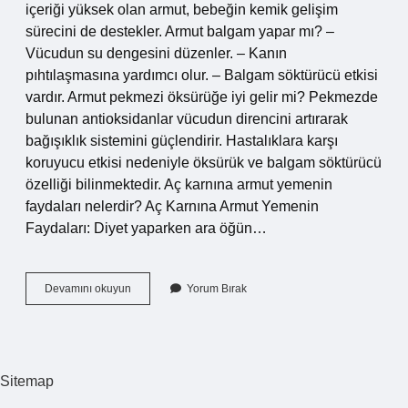
içeriği yüksek olan armut, bebeğin kemik gelişim
sürecini de destekler. Armut balgam yapar mı? –
Vücudun su dengesini düzenler. – Kanın
pıhtılaşmasına yardımcı olur. – Balgam söktürücü etkisi
vardır. Armut pekmezi öksürüğe iyi gelir mi? Pekmezde
bulunan antioksidanlar vücudun direncini artırarak
bağışıklık sistemini güçlendirir. Hastalıklara karşı
koruyucu etkisi nedeniyle öksürük ve balgam söktürücü
özelliği bilinmektedir. Aç karnına armut yemenin
faydaları nelerdir? Aç Karnına Armut Yemenin
Faydaları: Diyet yaparken ara öğün…
Armut
Devamını okuyun
Yorum Bırak
Öksürüğe
Iyi
Gelir
Mi
Sitemap