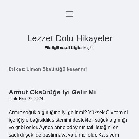
menüyü
Anasayfa
aç
Gizlilik Politikası
Lezzet Dolu Hikayeler
Yasal Uyarı
Etle ilgili neşeli bilgiler keşfet!
Hakkımızda
Etiket:
Limon öksürüğü keser mi
Armut Öksürüğe Iyi Gelir Mi
Tarih: Ekim 22, 2024
Armut soğuk algınlığına iyi gelir mi? Yüksek C vitamini
içeriğiyle bağışıklık sistemini destekler, soğuk algınlığı
ve gribi önler. Ayrıca anne adayının tatlı isteğini en
sağlıklı şekilde bastırmaya yardımcı olur. Kalsiyum