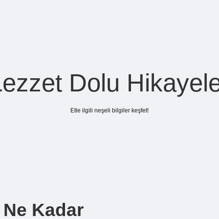
Lezzet Dolu Hikayele
Etle ilgili neşeli bilgiler keşfet!
u Ne Kadar