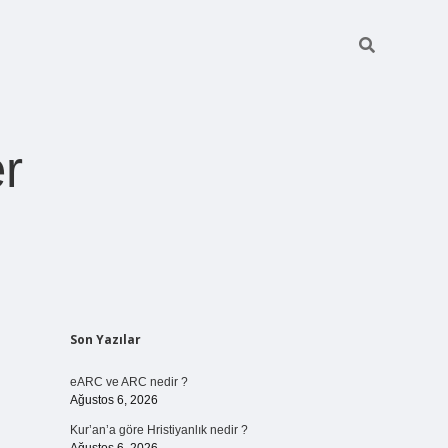
r
Sidebar
Son Yazılar
pia bella casino 
eARC ve ARC nedir ?
Ağustos 6, 2026
Kur’an’a göre Hristiyanlık nedir ?