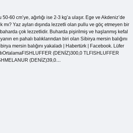
50-60 cm’ye, ağırlığı ise 2-3 kg’a ulaşır. Ege ve Akdeniz’de
ık mı? Yaz ayları dışında lezzetli olan pullu ve göç etmeyen bir
lkbaharda çok lezzetlidir. Buharda pişirilmiş ve haşlanmış kefal
yanın en pahalı balıklarından biri olan Sibirya mersin balığını
ibirya mersin balığını yakaladı | Habertürk | Facebook. Lüfer
ipAdıOrtalamaFISHLUFFER (DENİZ)300,0 TLFISHLUFFER
ISHMELANUR (DENİZ)39,0…