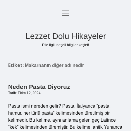
menüyü
Anasayfa
aç
Gizlilik Politikası
Lezzet Dolu Hikayeler
Yasal Uyarı
Etle ilgili neşeli bilgiler keşfet!
Hakkımızda
Etiket:
Makarnanın diğer adı nedir
Neden Pasta Diyoruz
Tarih: Ekim 12, 2024
Pasta ismi nereden gelir? Pasta, İtalyanca “pasta,
hamur, her türlü pasta” kelimesinden türetilmiş bir
kelimedir. Bu kelime, aynı anlama gelen geç Latince
“kek” kelimesinden türemiştir. Bu kelime, antik Yunanca