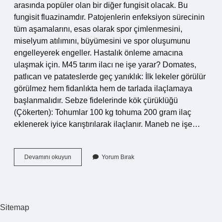
arasında popüler olan bir diğer fungisit olacak. Bu
fungisit fluazinamdır. Patojenlerin enfeksiyon sürecinin
tüm aşamalarını, esas olarak spor çimlenmesini,
miselyum atılımını, büyümesini ve spor oluşumunu
engelleyerek engeller. Hastalık önleme amacına
ulaşmak için. M45 tarım ilacı ne işe yarar? Domates,
patlıcan ve patateslerde geç yanıklık: İlk lekeler görülür
görülmez hem fidanlıkta hem de tarlada ilaçlamaya
başlanmalıdır. Sebze fidelerinde kök çürüklüğü
(Çökerten): Tohumlar 100 kg tohuma 200 gram ilaç
eklenerek iyice karıştırılarak ilaçlanır. Maneb ne işe…
Mancozeb
Devamını okuyun
Yorum Bırak
Hangi
Hastalıklara
Iyi
Gelir
Sitemap