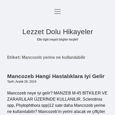
menüyü
Anasayfa
aç
Gizlilik Politikası
Lezzet Dolu Hikayeler
Yasal Uyarı
Etle ilgili neşeli bilgiler keşfet!
Hakkımızda
Etiket:
Mancozeb yerine ne kullanılabilir
Mancozeb Hangi Hastalıklara Iyi Gelir
Tarih: Aralık 28, 2024
Mancozeb neye iyi gelir? MANZEB M-45 BİTKİLER VE
ZARARLILAR ÜZERİNDE KULLANILIR. Sclerotinia
spp, Phytophthora spp)12 satır daha Mancozeb yerine
ne kullanılabilir? Mancozeb’in yerini alacak ve çiftçiler