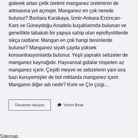
giderek artan çelik üretimi manganez üretiminin de
artmasına yol açmıştır. Manganez en çok nerede
bulunur? Bunlara Karakaya, İzmir-Ankara-Erzincan-
Kars ve Güneydoğu Anadolu kuşaklarında bulunan ve
genellikle tabakalı bir yapıya sahip olan epiofiyolitlerde
sıkça rastlanır. Mangan en çok hangi besinlerde
bulunur? Manganez siyah çayda yüksek
konsantrasyonlarda bulunur. Yeşil yapraklı sebzeler de
manganez kaynağıdır. Hayvansal gıdalar nispeten az
manganez içerir. Çeşitli meyve ve sebzelerin yanı sıra
bazı kuruyemişler de bol miktarda manganez içerir.
Manganın diğer adı nedir? Kore ve Çin çizgi…
Mangan
Devamını okuyun
Yorum Bırak
En
Çok
Nerede
Kullanılır
Sitemap