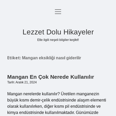
menüyü
Anasayfa
aç
Gizlilik Politikası
Lezzet Dolu Hikayeler
Yasal Uyarı
Etle ilgili neşeli bilgiler keşfet!
Hakkımızda
Etiket:
Mangan eksikliği nasıl giderilir
Mangan En Çok Nerede Kullanılır
Tarih: Aralık 21, 2024
Mangan nerelerde kullanılır? Üretilen manganezin
büyük kısmı demir-çelik endüstrisinde alaşım elementi
olarak kullanılırken, diğer kısmı pil endüstrisinde ve
kimya endüstrisinde kullanılmaktadır. Günümüzde