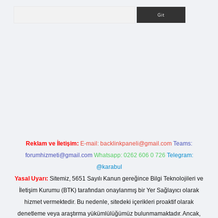
Arama
lla casino giriş
Reklam ve İletişim:
E-mail:
backlinkpaneli@gmail.com
Teams:
forumhizmeti@gmail.com
Whatsapp: 0262 606 0 726
Telegram:
@karabul
Yasal Uyarı:
Sitemiz, 5651 Sayılı Kanun gereğince Bilgi Teknolojileri ve
İletişim Kurumu (BTK) tarafından onaylanmış bir Yer Sağlayıcı olarak
hizmet vermektedir. Bu nedenle, sitedeki içerikleri proaktif olarak
denetleme veya araştırma yükümlülüğümüz bulunmamaktadır. Ancak,