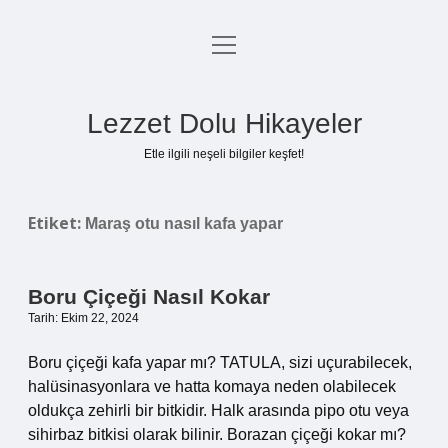
menüyü
Anasayfa
aç
Gizlilik Politikası
Lezzet Dolu Hikayeler
Yasal Uyarı
Etle ilgili neşeli bilgiler keşfet!
Hakkımızda
Etiket:
Maraş otu nasıl kafa yapar
Boru Çiçeği Nasıl Kokar
Tarih: Ekim 22, 2024
Boru çiçeği kafa yapar mı? TATULA, sizi uçurabilecek,
halüsinasyonlara ve hatta komaya neden olabilecek
oldukça zehirli bir bitkidir. Halk arasında pipo otu veya
sihirbaz bitkisi olarak bilinir. Borazan çiçeği kokar mı?