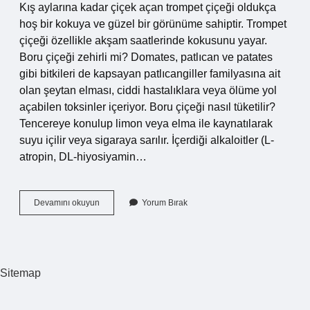
Kış aylarına kadar çiçek açan trompet çiçeği oldukça
hoş bir kokuya ve güzel bir görünüme sahiptir. Trompet
çiçeği özellikle akşam saatlerinde kokusunu yayar.
Boru çiçeği zehirli mi? Domates, patlıcan ve patates
gibi bitkileri de kapsayan patlıcangiller familyasına ait
olan şeytan elması, ciddi hastalıklara veya ölüme yol
açabilen toksinler içeriyor. Boru çiçeği nasıl tüketilir?
Tencereye konulup limon veya elma ile kaynatılarak
suyu içilir veya sigaraya sarılır. İçerdiği alkaloitler (L-
atropin, DL-hiyosiyamin…
Boru
Devamını okuyun
Yorum Bırak
Çiçeği
Nasıl
Kokar
Sitemap