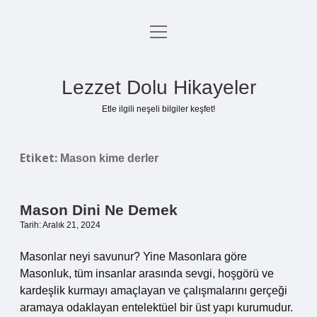
menüyü
Anasayfa
aç
Gizlilik Politikası
Lezzet Dolu Hikayeler
Yasal Uyarı
Etle ilgili neşeli bilgiler keşfet!
Hakkımızda
Etiket:
Mason kime derler
Mason Dini Ne Demek
Tarih: Aralık 21, 2024
Masonlar neyi savunur? Yine Masonlara göre
Masonluk, tüm insanlar arasında sevgi, hoşgörü ve
kardeşlik kurmayı amaçlayan ve çalışmalarını gerçeği
aramaya odaklayan entelektüel bir üst yapı kurumudur.