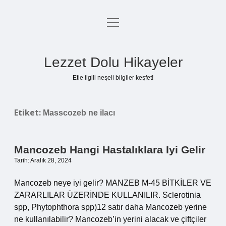
menüyü
Anasayfa
aç
Gizlilik Politikası
Lezzet Dolu Hikayeler
Yasal Uyarı
Etle ilgili neşeli bilgiler keşfet!
Hakkımızda
Etiket:
Masscozeb ne ilacı
Mancozeb Hangi Hastalıklara Iyi Gelir
Tarih: Aralık 28, 2024
Mancozeb neye iyi gelir? MANZEB M-45 BİTKİLER VE
ZARARLILAR ÜZERİNDE KULLANILIR. Sclerotinia
spp, Phytophthora spp)12 satır daha Mancozeb yerine
ne kullanılabilir? Mancozeb’in yerini alacak ve çiftçiler