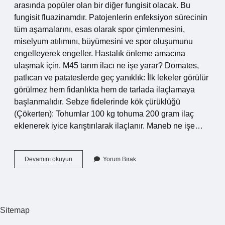
arasında popüler olan bir diğer fungisit olacak. Bu
fungisit fluazinamdır. Patojenlerin enfeksiyon sürecinin
tüm aşamalarını, esas olarak spor çimlenmesini,
miselyum atılımını, büyümesini ve spor oluşumunu
engelleyerek engeller. Hastalık önleme amacına
ulaşmak için. M45 tarım ilacı ne işe yarar? Domates,
patlıcan ve patateslerde geç yanıklık: İlk lekeler görülür
görülmez hem fidanlıkta hem de tarlada ilaçlamaya
başlanmalıdır. Sebze fidelerinde kök çürüklüğü
(Çökerten): Tohumlar 100 kg tohuma 200 gram ilaç
eklenerek iyice karıştırılarak ilaçlanır. Maneb ne işe…
Mancozeb
Devamını okuyun
Yorum Bırak
Hangi
Hastalıklara
Iyi
Gelir
Sitemap