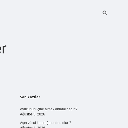
r
Sidebar
Son Yazılar
pia bella casin
Avucunun içine almak anlamı nedir ?
Ağustos 5, 2026
Aşırı vücut kuruluğu neden olur ?