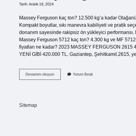
Tarih: Aralık 19, 2024
Massey Ferguson kaç ton? 12.500 kg’a kadar Olağanüstü
Kompakt boyutlar, sıkı manevra kabiliyeti ve pratik se
donanım sayesinde rakipsiz ön yükleyici performansı.
Massey Ferguson 5712 kaç ton? 4.300 kg ve MF 5712 
fiyatları ne kadar? 2023 MASSEY FERGUSON 2615 
YENİ GİBİ 420.000 TL. Gaziantep, Şehitkamil.2615, ye
Massey
Devamını okuyun
Yorum Bırak
Ferguson
265
Ağırlığı
Ne
Kadar
Sitemap