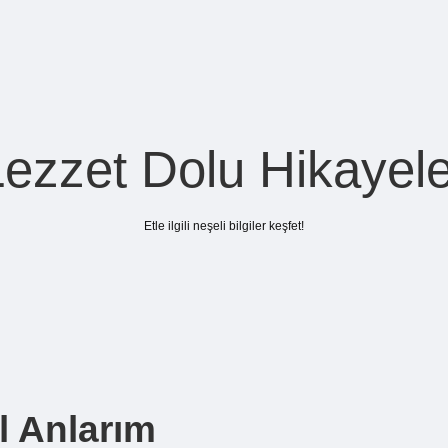
Lezzet Dolu Hikayele
Etle ilgili neşeli bilgiler keşfet!
l Anlarım