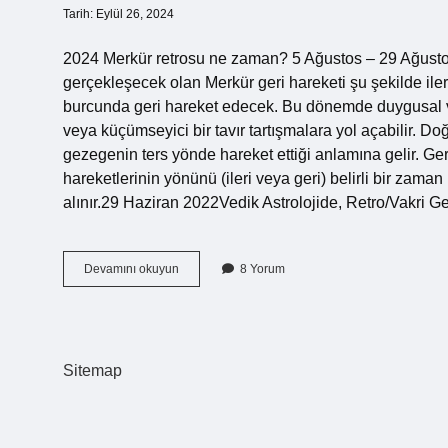
Tarih: Eylül 26, 2024
2024 Merkür retrosu ne zaman? 5 Ağustos – 29 Ağustos 
gerçekleşecek olan Merkür geri hareketi şu şekilde iler
burcunda geri hareket edecek. Bu dönemde duygusal ve 
veya küçümseyici bir tavır tartışmalara yol açabilir. D
gezegenin ters yönde hareket ettiği anlamına gelir. G
hareketlerinin yönünü (ileri veya geri) belirli bir zama
alınır.29 Haziran 2022Vedik Astrolojide, Retro/Vakri
Merkür
Devamını okuyun
8 Yorum
Retro
Mu
Nasıl
Anlarım
Sitemap