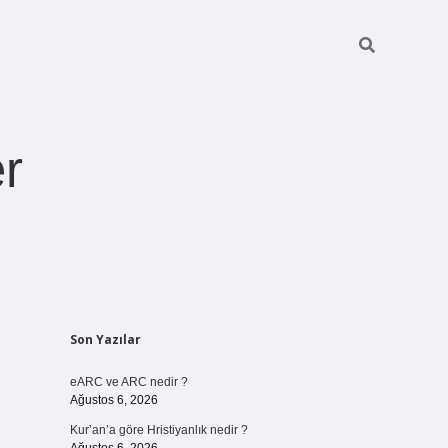
r
Sidebar
Son Yazılar
pia bella casin
eARC ve ARC nedir ?
Ağustos 6, 2026
Kur’an’a göre Hristiyanlık nedir ?