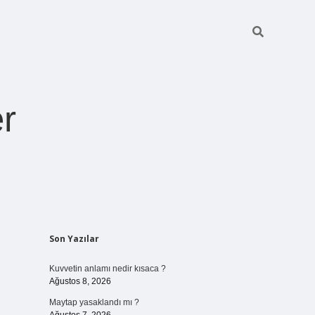
r
Sidebar
Son Yazılar
pia bella casin
Kuvvetin anlamı nedir kısaca ?
Ağustos 8, 2026
Maytap yasaklandı mı ?