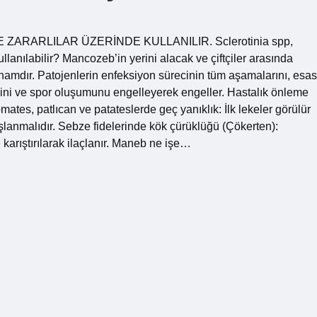
VE ZARARLILAR ÜZERİNDE KULLANILIR. Sclerotinia spp,
anılabilir? Mancozeb’in yerini alacak ve çiftçiler arasında
azinamdır. Patojenlerin enfeksiyon sürecinin tüm aşamalarını, esas
sini ve spor oluşumunu engelleyerek engeller. Hastalık önleme
ates, patlıcan ve patateslerde geç yanıklık: İlk lekeler görülür
lanmalıdır. Sebze fidelerinde kök çürüklüğü (Çökerten):
arıştırılarak ilaçlanır. Maneb ne işe…