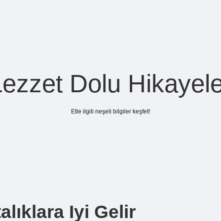
Lezzet Dolu Hikayele
Etle ilgili neşeli bilgiler keşfet!
ıklara Iyi Gelir