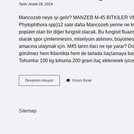
Tarih: Aralık 28, 2024
Mancozeb neye iyi gelir? MANZEB M-45 BİTKİLER 
Phytophthora spp)12 satır daha Mancozeb yerine ne kull
popüler olan bir diğer fungisit olacak. Bu fungisit flu
olarak spor çimlenmesini, miselyum atılımını, büyüme
amacına ulaşmak için. M45 tarım ilacı ne işe yarar? Dom
görülmez hem fidanlıkta hem de tarlada ilaçlamaya baş
Tohumlar 100 kg tohuma 200 gram ilaç eklenerek iyice k
Mancozeb
Devamını okuyun
Yorum Bırak
Hangi
Hastalıklara
Iyi
Gelir
Sitemap