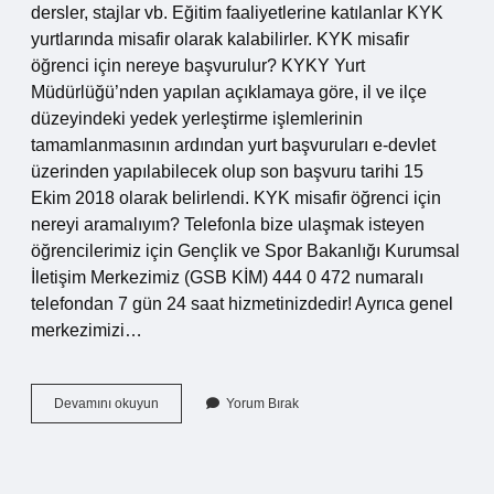
dersler, stajlar vb. Eğitim faaliyetlerine katılanlar KYK
yurtlarında misafir olarak kalabilirler. KYK misafir
öğrenci için nereye başvurulur? KYKY Yurt
Müdürlüğü’nden yapılan açıklamaya göre, il ve ilçe
düzeyindeki yedek yerleştirme işlemlerinin
tamamlanmasının ardından yurt başvuruları e-devlet
üzerinden yapılabilecek olup son başvuru tarihi 15
Ekim 2018 olarak belirlendi. KYK misafir öğrenci için
nereyi aramalıyım? Telefonla bize ulaşmak isteyen
öğrencilerimiz için Gençlik ve Spor Bakanlığı Kurumsal
İletişim Merkezimiz (GSB KİM) 444 0 472 numaralı
telefondan 7 gün 24 saat hizmetinizdedir! Ayrıca genel
merkezimizi…
Kyk
Devamını okuyun
Yorum Bırak
Misafir
Öğrenci
Olarak
Kalmak