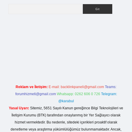
Arama
la casino giriş
Reklam ve İletişim:
E-mail:
backlinkpaneli@gmail.com
Teams:
forumhizmeti@gmail.com
Whatsapp: 0262 606 0 726
Telegram:
@karabul
Yasal Uyarı:
Sitemiz, 5651 Sayılı Kanun gereğince Bilgi Teknolojileri ve
İletişim Kurumu (BTK) tarafından onaylanmış bir Yer Sağlayıcı olarak
hizmet vermektedir. Bu nedenle, sitedeki içerikleri proaktif olarak
denetleme veya araştırma yükümlülüğümüz bulunmamaktadır. Ancak,