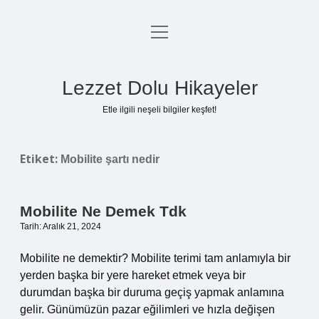
menüyü
Anasayfa
aç
Gizlilik Politikası
Lezzet Dolu Hikayeler
Yasal Uyarı
Etle ilgili neşeli bilgiler keşfet!
Hakkımızda
Etiket:
Mobilite şartı nedir
Mobilite Ne Demek Tdk
Tarih: Aralık 21, 2024
Mobilite ne demektir? Mobilite terimi tam anlamıyla bir
yerden başka bir yere hareket etmek veya bir
durumdan başka bir duruma geçiş yapmak anlamına
gelir. Günümüzün pazar eğilimleri ve hızla değişen