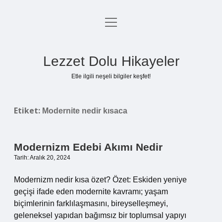
menüyü
Anasayfa
aç
Gizlilik Politikası
Lezzet Dolu Hikayeler
Yasal Uyarı
Etle ilgili neşeli bilgiler keşfet!
Hakkımızda
Etiket:
Modernite nedir kısaca
Modernizm Edebi Akımı Nedir
Tarih: Aralık 20, 2024
Modernizm nedir kısa özet? Özet: Eskiden yeniye
geçişi ifade eden modernite kavramı; yaşam
biçimlerinin farklılaşmasını, bireyselleşmeyi,
geleneksel yapıdan bağımsız bir toplumsal yapıyı