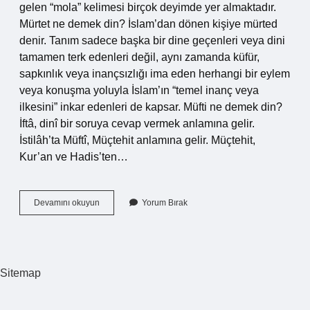
gelen “mola” kelimesi birçok deyimde yer almaktadır.
Mürtet ne demek din? İslam’dan dönen kişiye mürted
denir. Tanım sadece başka bir dine geçenleri veya dini
tamamen terk edenleri değil, aynı zamanda küfür,
sapkınlık veya inançsızlığı ima eden herhangi bir eylem
veya konuşma yoluyla İslam’ın “temel inanç veya
ilkesini” inkar edenleri de kapsar. Müfti ne demek din?
İftâ, dinî bir soruya cevap vermek anlamına gelir.
İstilâh’ta Müftî, Müçtehit anlamına gelir. Müçtehit,
Kur’an ve Hadis’ten…
Mühlet
Devamını okuyun
Yorum Bırak
Ne
Demek
Din
Sitemap