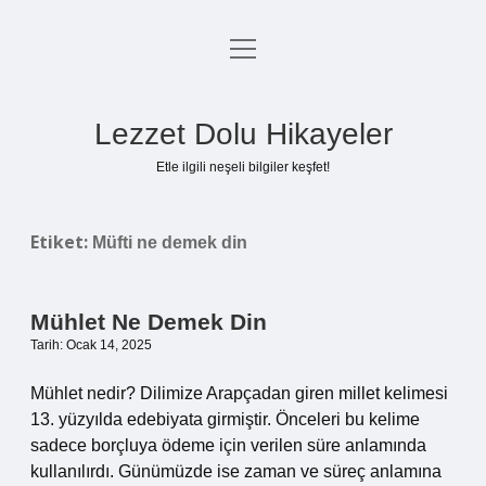
menüyü
Anasayfa
aç
Gizlilik Politikası
Lezzet Dolu Hikayeler
Yasal Uyarı
Etle ilgili neşeli bilgiler keşfet!
Hakkımızda
Etiket:
Müfti ne demek din
Mühlet Ne Demek Din
Tarih: Ocak 14, 2025
Mühlet nedir? Dilimize Arapçadan giren millet kelimesi
13. yüzyılda edebiyata girmiştir. Önceleri bu kelime
sadece borçluya ödeme için verilen süre anlamında
kullanılırdı. Günümüzde ise zaman ve süreç anlamına