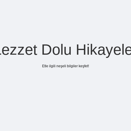
Lezzet Dolu Hikayele
Etle ilgili neşeli bilgiler keşfet!