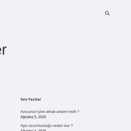
r
Sidebar
Son Yazılar
pia bella casino 
Avucunun içine almak anlamı nedir ?
Ağustos 5, 2026
Aşırı vücut kuruluğu neden olur ?