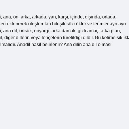
 ana, ön, arka, arkada, yan, karşı, içinde, dışında, ortada,
cükleri eklenerek oluşturulan bileşik sözcükler ve terimler ayrı ayrı
 dalı, ana dil; önsöz, önyargı; arka damak, gizli amaç; arka plan,
diğer dillerin veya lehçelerin türetildiği dildir. Bu kelime sıklıkl
lmalıdır. Anadil nasıl belirlenir? Ana dilin ana dil olması