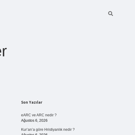
r
Sidebar
Son Yazılar
pia bella casin
eARC ve ARC nedir ?
Ağustos 6, 2026
Kur’an’a göre Hristiyanlık nedir ?