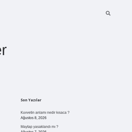
r
Sidebar
Son Yazılar
pia bella casi
Kuvvetin anlamı nedir kısaca ?
Ağustos 8, 2026
Maytap yasaklandı mı ?