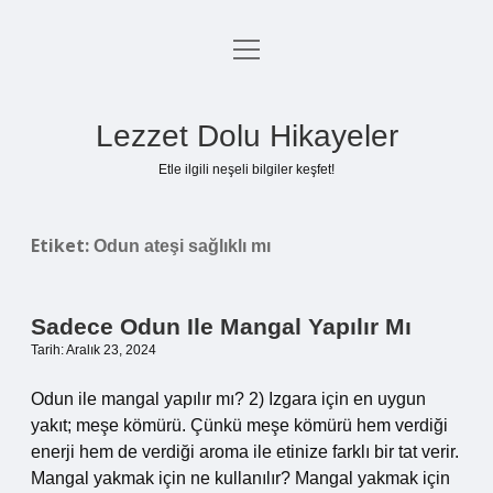
menüyü
Anasayfa
aç
Gizlilik Politikası
Lezzet Dolu Hikayeler
Yasal Uyarı
Etle ilgili neşeli bilgiler keşfet!
Hakkımızda
Etiket:
Odun ateşi sağlıklı mı
Sadece Odun Ile Mangal Yapılır Mı
Tarih: Aralık 23, 2024
Odun ile mangal yapılır mı? 2) Izgara için en uygun
yakıt; meşe kömürü. Çünkü meşe kömürü hem verdiği
enerji hem de verdiği aroma ile etinize farklı bir tat verir.
Mangal yakmak için ne kullanılır? Mangal yakmak için