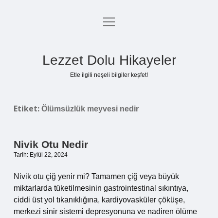
menüyü
Anasayfa
aç
Gizlilik Politikası
Lezzet Dolu Hikayeler
Yasal Uyarı
Etle ilgili neşeli bilgiler keşfet!
Hakkımızda
Etiket:
Ölümsüzlük meyvesi nedir
Nivik Otu Nedir
Tarih: Eylül 22, 2024
Nivik otu çiğ yenir mi? Tamamen çiğ veya büyük
miktarlarda tüketilmesinin gastrointestinal sıkıntıya,
ciddi üst yol tıkanıklığına, kardiyovasküler çöküşe,
merkezi sinir sistemi depresyonuna ve nadiren ölüme