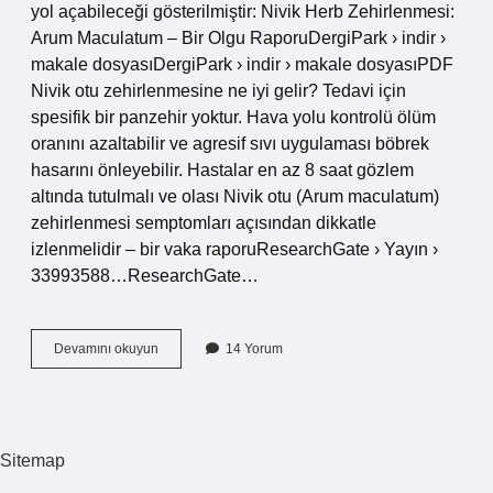
yol açabileceği gösterilmiştir: Nivik Herb Zehirlenmesi:
Arum Maculatum – Bir Olgu RaporuDergiPark › indir ›
makale dosyasıDergiPark › indir › makale dosyasıPDF
Nivik otu zehirlenmesine ne iyi gelir? Tedavi için
spesifik bir panzehir yoktur. Hava yolu kontrolü ölüm
oranını azaltabilir ve agresif sıvı uygulaması böbrek
hasarını önleyebilir. Hastalar en az 8 saat gözlem
altında tutulmalı ve olası Nivik otu (Arum maculatum)
zehirlenmesi semptomları açısından dikkatle
izlenmelidir – bir vaka raporuResearchGate › Yayın ›
33993588…ResearchGate…
Nivik
Devamını okuyun
14 Yorum
Otu
Nedir
Sitemap