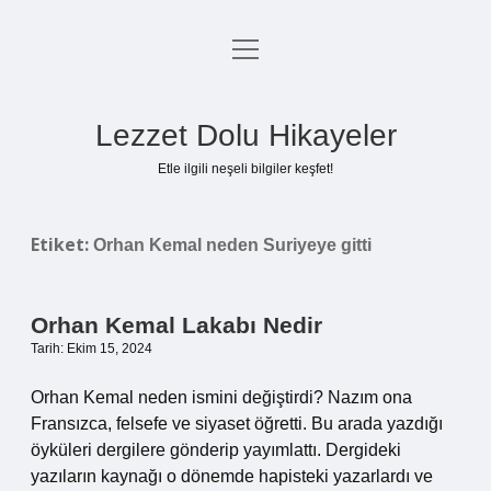
menüyü
Anasayfa
aç
Gizlilik Politikası
Lezzet Dolu Hikayeler
Yasal Uyarı
Etle ilgili neşeli bilgiler keşfet!
Hakkımızda
Etiket:
Orhan Kemal neden Suriyeye gitti
Orhan Kemal Lakabı Nedir
Tarih: Ekim 15, 2024
Orhan Kemal neden ismini değiştirdi? Nazım ona
Fransızca, felsefe ve siyaset öğretti. Bu arada yazdığı
öyküleri dergilere gönderip yayımlattı. Dergideki
yazıların kaynağı o dönemde hapisteki yazarlardı ve