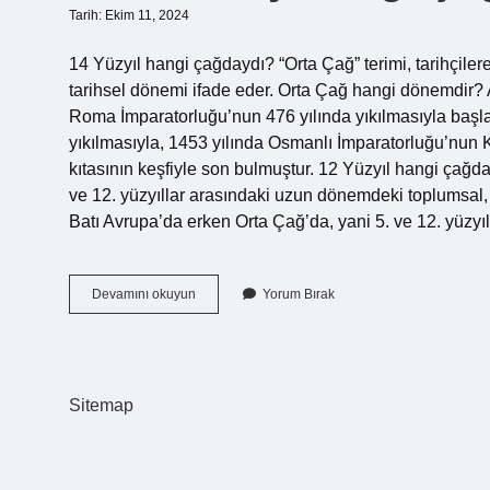
Tarih: Ekim 11, 2024
14 Yüzyıl hangi çağdaydı? “Orta Çağ” terimi, tarihçile
tarihsel dönemi ifade eder. Orta Çağ hangi dönemdir? 
Roma İmparatorluğu’nun 476 yılında yıkılmasıyla başla
yıkılmasıyla, 1453 yılında Osmanlı İmparatorluğu’nun 
kıtasının keşfiyle son bulmuştur. 12 Yüzyıl hangi çağd
ve 12. yüzyıllar arasındaki uzun dönemdeki toplumsal,
Batı Avrupa’da erken Orta Çağ’da, yani 5. ve 12. yüzyı
14
Devamını okuyun
Yorum Bırak
Ve
15
Yy
Hangi
Çağ
Sitemap