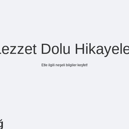
Lezzet Dolu Hikayele
Etle ilgili neşeli bilgiler keşfet!
ğ