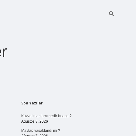
r
Sidebar
Son Yazılar
pia bella casino 
Kuvvetin anlamı nedir kısaca ?
Ağustos 8, 2026
Maytap yasaklandı mı ?