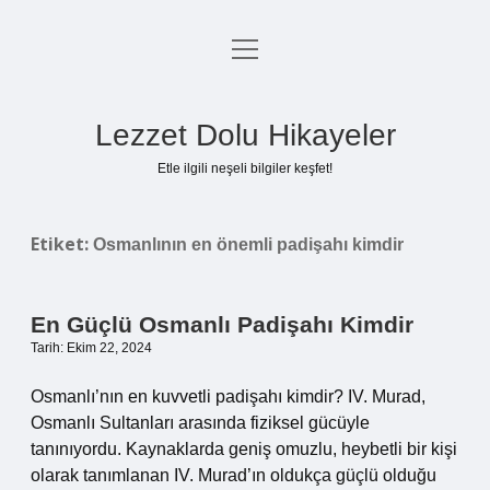
menüyü
Anasayfa
aç
Gizlilik Politikası
Lezzet Dolu Hikayeler
Yasal Uyarı
Etle ilgili neşeli bilgiler keşfet!
Hakkımızda
Etiket:
Osmanlının en önemli padişahı kimdir
En Güçlü Osmanlı Padişahı Kimdir
Tarih: Ekim 22, 2024
Osmanlı’nın en kuvvetli padişahı kimdir? IV. Murad,
Osmanlı Sultanları arasında fiziksel gücüyle
tanınıyordu. Kaynaklarda geniş omuzlu, heybetli bir kişi
olarak tanımlanan IV. Murad’ın oldukça güçlü olduğu