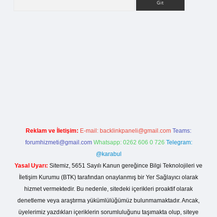
la casino giriş
Reklam ve İletişim:
E-mail:
backlinkpaneli@gmail.com
Teams:
forumhizmeti@gmail.com
Whatsapp: 0262 606 0 726
Telegram:
@karabul
Yasal Uyarı:
Sitemiz, 5651 Sayılı Kanun gereğince Bilgi Teknolojileri ve
İletişim Kurumu (BTK) tarafından onaylanmış bir Yer Sağlayıcı olarak
hizmet vermektedir. Bu nedenle, sitedeki içerikleri proaktif olarak
denetleme veya araştırma yükümlülüğümüz bulunmamaktadır. Ancak,
üyelerimiz yazdıkları içeriklerin sorumluluğunu taşımakta olup, siteye