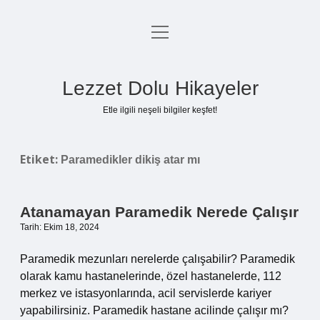
menüyü
Anasayfa
aç
Gizlilik Politikası
Lezzet Dolu Hikayeler
Yasal Uyarı
Etle ilgili neşeli bilgiler keşfet!
Hakkımızda
Etiket:
Paramedikler dikiş atar mı
Atanamayan Paramedik Nerede Çalışır
Tarih: Ekim 18, 2024
Paramedik mezunları nerelerde çalışabilir? Paramedik
olarak kamu hastanelerinde, özel hastanelerde, 112
merkez ve istasyonlarında, acil servislerde kariyer
yapabilirsiniz. Paramedik hastane acilinde çalışır mı?