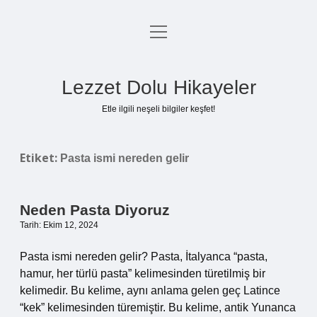
menüyü
Anasayfa
aç
Gizlilik Politikası
Lezzet Dolu Hikayeler
Yasal Uyarı
Etle ilgili neşeli bilgiler keşfet!
Hakkımızda
Etiket:
Pasta ismi nereden gelir
Neden Pasta Diyoruz
Tarih: Ekim 12, 2024
Pasta ismi nereden gelir? Pasta, İtalyanca “pasta,
hamur, her türlü pasta” kelimesinden türetilmiş bir
kelimedir. Bu kelime, aynı anlama gelen geç Latince
“kek” kelimesinden türemiştir. Bu kelime, antik Yunanca