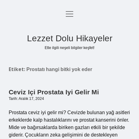
menüyü
Anasayfa
aç
Gizlilik Politikası
Lezzet Dolu Hikayeler
Yasal Uyarı
Etle ilgili neşeli bilgiler keşfet!
Hakkımızda
Etiket:
Prostatı hangi bitki yok eder
Ceviz Içi Prostata Iyi Gelir Mi
Tarih: Aralık 17, 2024
Prostata ceviz iyi gelir mi? Cevizde bulunan yağ asitleri
erkeklerde kalp hastalıklarını ve prostat kanserini önler.
Mide ve bağırsaklarda biriken gazları etkili bir şekilde
giderir. Çocukların zeka gelişimini de destekleyen